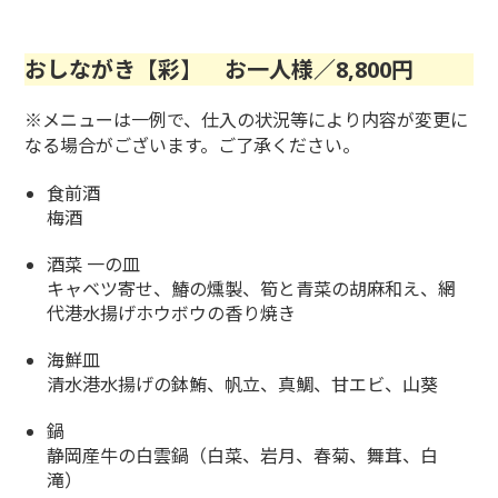
おしながき
【
彩
】
お一人様／8,800円
※メニューは一例で、仕入の状況等により内容が変更に
なる場合がございます。ご了承ください。
食前酒
梅酒
酒菜 一の皿
キャベツ寄せ、鰆の燻製、筍と青菜の胡麻和え、網
代港水揚げホウボウの香り焼き
海鮮皿
清水港水揚げの鉢鮪、帆立、真鯛、甘エビ、山葵
鍋
静岡産牛の白雲鍋（白菜、岩月、春菊、舞茸、白
滝）