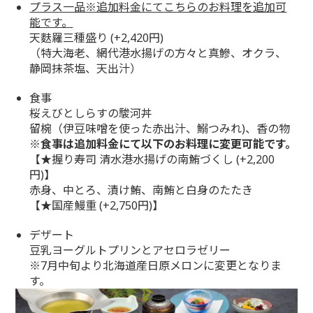
プラス一品※追加料金にてこちらのお料理を追加可
能です。
天麩羅三種盛り (+2,420円)
（特大海老、網代港水揚げの方々と真鰺、オクラ、
静岡抹茶塩、天出汁）
食事
桜えびとしらすの駿河丼
留椀（伊豆味噌を使った赤出汁、鰯つみれ)、香の物
※食事は追加料金にて以下のお料理に変更可能です。
【★握り寿司 清水港水揚げの南鮪づくし (+2,200
円)】
赤身、中とろ、漬け鮪、南鮪と白身のたたき
【★国産鰻重 (+2,750円)】
デザート
豆乳ヨーグルトプリンとアセロラゼリー
※7月中旬より北海道産日原メロンに変更となりま
す。