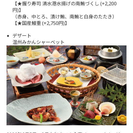
【★握り寿司 清水港水揚げの南鮪づくし (+2,200
円)】
（赤身、中とろ、漬け鮪、南鮪と白身のたたき）
【★国産鰻重 (+2,750円)】
デザート
温州みかんシャーベット