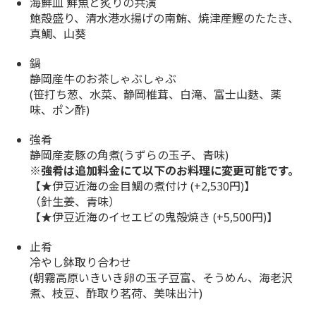
海鮮皿 鮮魚と炙りの共演
鮑殻盛り、清水港水揚げの南鮪、焼津産鰹のたたき、
真鯛、山葵
鍋
静岡産牛のお茶しゃぶしゃぶ
(笹打ち葱、水菜、静岡椎茸、白滝、富士山麩、薬
味、ポン酢)
強肴
静岡産麦豚の角煮(うずらの玉子、青味)
※強肴は追加料金にて以下のお料理に変更可能です。
【★伊豆近海の金目鯛の煮付け (+2,530円)】
（針生姜、青味）
【★伊豆近海のイセエビの鬼殻焼き (+5,500円)】
止肴
冷やし鉢取り合わせ
(朝霧高原いきいき卵の玉子豆富、そうめん、海老沢
煮、枝豆、酢取り茗荷、美味出汁)