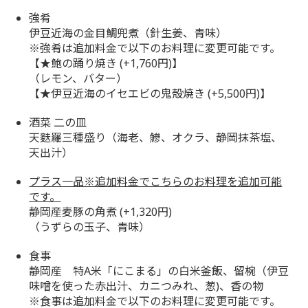
強肴
伊豆近海の金目鯛兜煮（針生姜、青味）
※強肴は追加料金で以下のお料理に変更可能です。
【★鮑の踊り焼き (+1,760円)】
（レモン、バター）
【★伊豆近海のイセエビの鬼殻焼き (+5,500円)】
酒菜 二の皿
天麩羅三種盛り（海老、鰺、オクラ、静岡抹茶塩、
天出汁）
プラス一品※追加料金でこちらのお料理を追加可能
です。
静岡産麦豚の角煮 (+1,320円)
（うずらの玉子、青味）
食事
静岡産 特A米「にこまる」の白米釜飯、留椀（伊豆
味噌を使った赤出汁、カニつみれ、葱)、香の物
※食事は追加料金で以下のお料理に変更可能です。