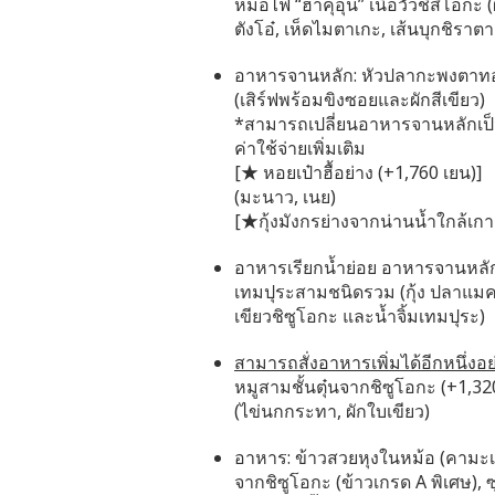
หม้อไฟ “ฮาคุอุน” เนื้อวัวชิสึโอกะ
ตังโอ๋, เห็ดไมตาเกะ, เส้นบุกชิราตา
อาหารจานหลัก: หัวปลากะพงตาทองต
(เสิร์ฟพร้อมขิงซอยและผักสีเขียว)
*สามารถเปลี่ยนอาหารจานหลักเป็นเ
ค่าใช้จ่ายเพิ่มเติม
[★ หอยเป๋าฮื้อย่าง (+1,760 เยน)]
(มะนาว, เนย)
[★กุ้งมังกรย่างจากน่านน้ำใกล้เกาะ
อาหารเรียกน้ำย่อย อาหารจานหลั
เทมปุระสามชนิดรวม (กุ้ง ปลาแมคเ
เขียวชิซูโอกะ และน้ำจิ้มเทมปุระ)
สามารถสั่งอาหารเพิ่มได้อีกหนึ่งอย่
หมูสามชั้นตุ๋นจากชิซูโอกะ (+1,32
(ไข่นกกระทา, ผักใบเขียว)
อาหาร: ข้าวสวยหุงในหม้อ (คามะเม
จากชิซูโอกะ (ข้าวเกรด A พิเศษ), 