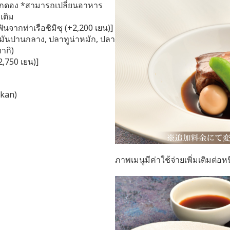
ะผักดอง *สามารถเปลี่ยนอาหาร
มเติม
ฟินจากท่าเรือชิมิซุ (+2,200 เยน)]
ติดมันปานกลาง, ปลาทูน่าหมัก, ปลา
ากิ)
,750 เยน)]
ikan)
ภาพเมนูมีค่าใช้จ่ายเพิ่มเติมต่อห