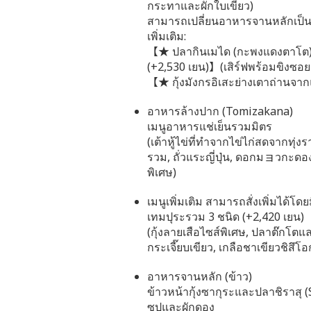
กระทาและผักใบเขียว)
สามารถเปลี่ยนอาหารจานหลักเป็นเม
เพิ่มเติม:
【★ ปลากินเมได (กะพงแดงตาโต) ต้
(+2,530 เยน)】(เสิร์ฟพร้อมขิงซอย
【★ กุ้งมังกรอิเสะย่างเตาถ่านจาก
อาหารล้างปาก (Tomizakana)
เมนูอาหารแช่เย็นรวมมิตร
(เต้าหู้ไข่ที่ทำจากไข่ไก่สดจากทุ่งร
รวม, ถั่วแระญี่ปุ่น, ดอกมョวกะดอง
พิเศษ)
เมนูเพิ่มเติม สามารถสั่งเพิ่มได้โดยม
เทมปุระรวม 3 ชนิด (+2,420 เยน)
(กุ้งลายเสือไซส์พิเศษ, ปลาต๊กโต
กระเจี๊ยบเขียว, เกลือชาเขียวชิสึโอ
อาหารจานหลัก (ข้าว)
ข้าวหน้ากุ้งซากุระและปลาชิราสุ 
ซุปและผักดอง