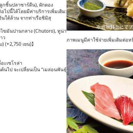
ลูกชิ้นปลาซาร์ดีน), ผักดอง
อไปนี้ได้โดยมีค่าบริการเพิ่มเติม:
ินใต้ล้วน จากท่าเรือชิมิสุ
้องไขมันปานกลาง (Chutoro), ทูน่า
ขาว
ภาพเมนูมีค่าใช้จ่ายเพิ่มเติมต่อห
u) (+2,750 เยน)】
ี่อะเซโรล่า
ต้นไป จะเปลี่ยนเป็น “เมล่อนพันธุ์