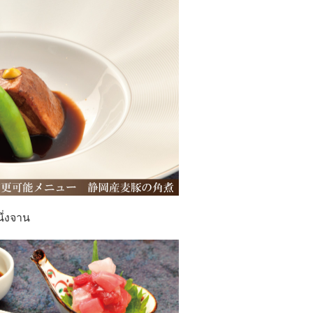
นึ่งจาน