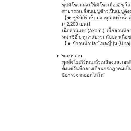
ซุปมิโซะแดง (ใช้มิโซะเมืองอิซุ ใส่
สามารถเปลี่ยนเมนูข้าวเป็นเมนูดังต่
【★ ซูชินิกิริ เซ็ตปลาทูน่าครีบน้ำเง
(+2,200 เยน)】
เนื้อส่วนแดง (Akami), เนื้อส่วนท
หมักซีอิ๊ว, ทูน่าสับรวมกับปลาเนื้อ
【★ ข้าวหน้าปลาไหลญี่ปุ่น (Unaj
ของหวาน
พุดดิ้งโยเกิร์ตนมถั่วเหลืองและเยลล
ตั้งแต่วันที่กลางเดือนกรกฎาคมเป็น
ฮิฮาระจากฮอกไกโด”