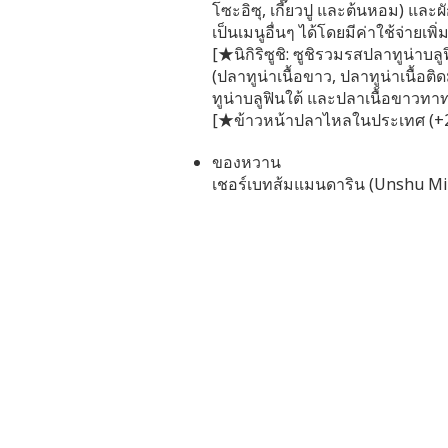
โซะอิซุ, เกี๊ยวปู และต้นหอม) แล
เป็นเมนูอื่นๆ ได้โดยมีค่าใช้จ่ายเพิ่
[★นิกิริซูชิ: ซูชิรวมรสปลาทูน่าบลู
(ปลาทูน่าเนื้อขาว, ปลาทูน่าเนื้อ
ทูน่าบลูฟินใต้ และปลาเนื้อขาวทาท
[★ข้าวหน้าปลาไหลในประเทศ (+2
ของหวาน
เชอร์เบทส้มแมนดาริน (Unshu M