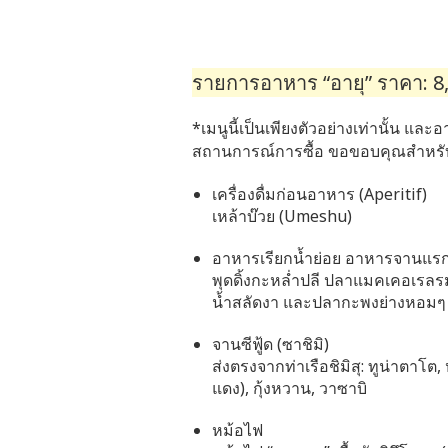
รายการอาหาร “อายุ” ราคา: 8,
*เมนูนี้เป็นเพียงตัวอย่างเท่านั้น และ
สถานการณ์การซื้อ ขอขอบคุณสำหรั
เครื่องดื่มก่อนอาหาร (Aperitif)
เหล้าบ๊วย (Umeshu)
อาหารเรียกน้ำย่อย อาหารจานแร
พุดดิ้งกะหล่ำปลี ปลาแมคเคอเรลรม
น้ำสลัดงา และปลากะพงย่างหอมๆ ที
จานซีฟู้ด (ซาชิมิ)
ส่งตรงจากท่าเรือชิมิสุ: ทูน่าตาโ
แดง), กุ้งหวาน, วาซาบิ
หม้อไฟ