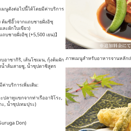
นูดังต่อไปนี้ได้โดยมีค่าบริการ
มซีอิ๊วจากแถบชายฝั่งอิซุ
และผักใบเขียว)
แถบชายฝั่งอิซุ (+5,500 เยน)】
ภาพเมนูสำหรับอาหารจานหลักเพิ
าบอาซากิริ, เส้นโซเมน, กุ้งต้มผัก
น้ำส้มสายชู, น้ำซุปดาชิสูตร
ีค่าบริการเพิ่มเติม:
และปลาทูแขกจากท่าเรืออาจิโระ,
กะ, น้ำซุปเทมปุระ)
(Suruga Don)