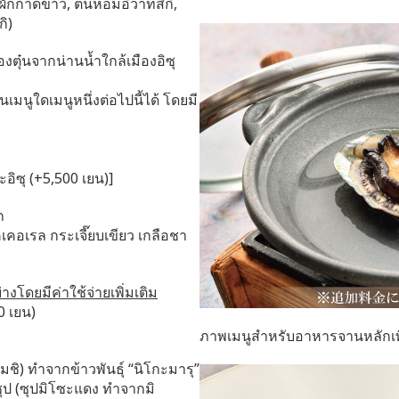
 (ผักกาดขาว, ต้นหอมอิวาทสึกิ,
กิ)
ุ๋นจากน่านน้ำใกล้เมืองอิซุ
มนูใดเมนูหนึ่งต่อไปนี้ได้ โดยมี
อิซุ (+5,500 เยน)]
ก
คอเรล กระเจี๊ยบเขียว เกลือชา
างโดยมีค่าใช้จ่ายเพิ่มเติม
0 เยน)
ภาพเมนูสำหรับอาหารจานหลักเพิ
ชิ) ทำจากข้าวพันธุ์ “นิโกะมารุ”
ซุป (ซุปมิโซะแดง ทำจากมิ