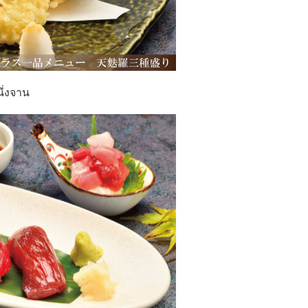
นึ่งจาน