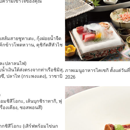
บความเข้าใจของคุณ
สส้มสายชูทาเดะ, กุ้งฝอยน้ำจืด
 เค้กข้าวโพดหวาน, คุชิกัตสึหัวไช
บและปลาลนไฟ)
บน้ำเงินใต้ส่งตรงจากท่าเรือชิมิสุ,
ภาพเมนูอาหารไคเซกิ ตั้งแต่วันที
ซึ, ปลาไท (กระพงแดง), วาซาบิ
2026
ว
หอมชิสึโอกะ, เส้นบุกชิราทากิ, ฟุ
ครื่องเคียง, ซอสพอนสึ)
จากชิสึโอกะ (เสิร์ฟพร้อมไข่นก