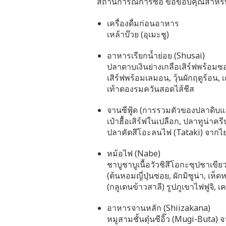
สถานการณ์การซื้อ ขอขอบคุณสำหรั
เครื่องดื่มก่อนอาหาร
เหล้าบ๊วย (อุเมะชู)
อาหารเรียกน้ำย่อย (Shusai)
ปลาดาบเงินย่างเกลือเสิร์ฟพร้อมซอ
เสิร์ฟพร้อมเลมอน, วุ้นผักฤดูร้อน,
เท้าดองรมควันสอดไส้ชีส
จานซีฟู้ด (การรวมตัวของปลาดิ
เป๋าฮื้อเสิร์ฟในเปลือก, ปลาทูน่าครี
ปลาคัตสึโอะลนไฟ (Tataki) จากไย
หม้อไฟ (Nabe)
ชาบูชาบูเนื้อวัวชิสึโอกะซุปชาเขีย
(ต้นหอมญี่ปุ่นซอย, ผักมิซูน่า, เห็ด
(กลูเตนข้าวสาลี) รูปภูเขาไฟฟูจิ, เ
อาหารจานหลัก (Shiizakana)
หมูสามชั้นตุ๋นซีอิ๊ว (Mugi-Buta) 