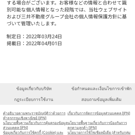
する場合がございます。お客様などの情報と合わせて識
別可能な個人情報となった段階では、当社ウェブサイト
および三井不動産グループ会社の個人情報保護方針に基
づいて管理いたします。
制定日：2022年03月24日
掲載日：2022年04月01日
ข้อมูลเกี่ยวกับบริษัท
ข้อกำหนดและเงื่อนไขการเข้าพัก
กฎระเบียบการใช้งาน
สอบถามข้อมูลเพิ่มเติม
คำอธิบายตามพระราชบัญญัติว่าด้วยการ
เกี่ยวกับการจัดการข้อมูลส่วนบุคคล [JPN]
ทำธุรกรรมเชิงพาณิชย์ [JPN]
นโยบายพื้นฐานเกี่ยวกับการคุ้มครองข้อมูล
นโยบายพื้นฐานเกี่ยวกับการป้องกันการ
ส่วนบุคคล [JPN]
คุกคามลูกค้า [JPN]
ข้อมูลเกี่ยวกับการใช้คุกกี้ (Cookie) และ
นโยบายการใช้โซเชียลมีเดีย (สำหรับกลุ่ม