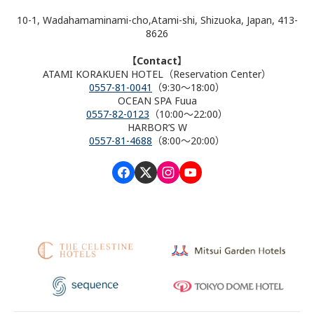
10-1, Wadahamaminami-cho,Atami-shi, Shizuoka, Japan, 413-
8626
【Contact】
ATAMI KORAKUEN HOTEL（Reservation Center）
0557-81-0041
（9:30～18:00）
OCEAN SPA Fuua
0557-82-0123
（10:00～22:00）
HARBOR’S W
0557-81-4688
（8:00～20:00）