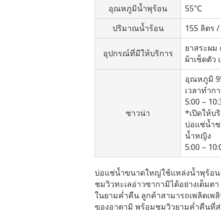
อุณหภูมิน้ำพุร้อน
55℃
ปริมาณน้ำร้อน
155 ลิตร /
ยาสระผม ค
อุปกรณ์ที่มีให้บริการ
ผ้าเช็ดตัว
อุณหภูมิ 
เวลาทำกา
5:00 – 10:
ซาวน่า
*เปิดให้บร
บ่อแช่น้ำช
น้ำหญิง
5:00 – 10:
บ่อแช่น้ำขนาดใหญ่ใช้แหล่งน้ำพุร้อ
ชมวิวทะเลอ่าวซากามิได้อย่างเต็มตา
ในยามค่ำคืน ลูกค้าสามารถเพลิดเพลินก
ของอาตามิ พร้อมชมวิวยามค่ำคืนที่ส