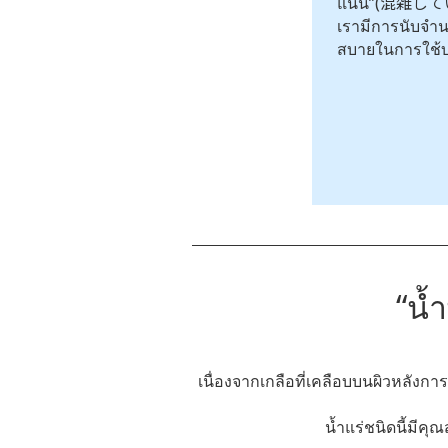
แน่น”(混雑しています
เรามีการนับจำน
สบายในการใช้บ
“น้
เนื่องจากเกลือที่เคลือบบนผิวหลังก
น้ำแร่ชนิดนี้มีคุ