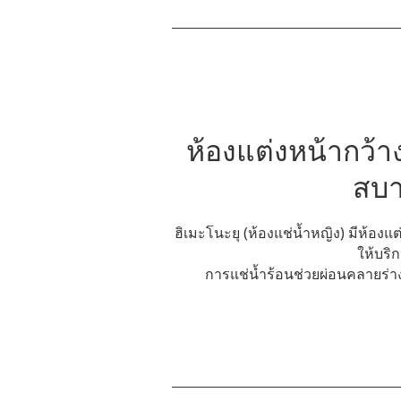
ห้องแต่งหน้ากว้
สบ
ฮิเมะโนะยุ (ห้องแช่น้ำหญิง) มีห้อง
ให้บริ
การแช่น้ำร้อนช่วยผ่อนคลายร่า