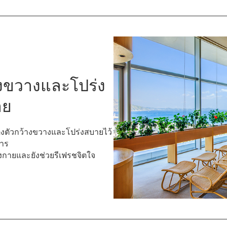
างขวางและโปร่ง
าย
แต่งตัวกว้างขวางและโปร่งสบายไว้
การ
งกายและยังช่วยรีเฟรชจิตใจ