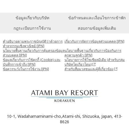
ข้อมูลเกี่ยวกับบริษัท
ข้อกำหนดและเงื่อนไขการเข้าพัก
กฎระเบียบการใช้งาน
สอบถามข้อมูลเพิ่มเติม
คำอธิบายตามพระราชบัญญัติว่าด้วยการ
เกี่ยวกับการจัดการข้อมูลส่วนบุคคล [JPN]
ทำธุรกรรมเชิงพาณิชย์ [JPN]
นโยบายพื้นฐานเกี่ยวกับการคุ้มครองข้อมูล
นโยบายพื้นฐานเกี่ยวกับการป้องกันการ
ส่วนบุคคล [JPN]
คุกคามลูกค้า [JPN]
ข้อมูลเกี่ยวกับการใช้คุกกี้ (Cookie) และ
นโยบายการใช้โซเชียลมีเดีย (สำหรับกลุ่ม
บันทึกการเข้าถึง [JPN]
บริษัทโตเกียวโดม)
ข้อควรระวังในการใช้งาน [JPN]
สำหรับสื่อมวลชนและผู้ที่เกี่ยวข้อง
10-1, Wadahamaminami-cho,Atami-shi, Shizuoka, Japan, 413-
8626