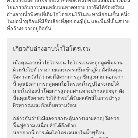
ด้วยแรงบันดาลใจจากแนวคิดของพื้นที่ที่โอบล้อมอย่างอ่อน
โยนราวกับการนอนหลับบนหาดทราย เราจึงได้จัดเตรียม
อ่างอาบน้ำพิเศษที่เติมไฮโดรเจนไว้ในอะทามิออนเซ็น หนึ่ง
ในบ่อน้ำพุร้อนที่มีชื่อเสียงที่สุดของญี่ปุ่น และพื้นที่เย็นสบาย
ที่กว้างขวางอยู่ติดกัน
เกี่ยวกับอ่างอาบน้ำไฮโดรเจน
เมื่อคุณอาบน้ำไฮโดรเจน ไฮโดรเจนจะถูกดูดซึมผ่าน
ผิวหนังไปทั่วร่างกายและแทรกซึมเข้าสู่ผิว ดังนั้นคุณ
จึงคาดหวังได้ว่าจะมีอัตราการดูดซึมสูงมาก นอกจาก
นี้ คุณยังสามารถสูดดมไฮโดรเจนในรูปไอระเหยได้
มากในห้องน้ำโดยการสูดดมผ่านทางปากและจมูก ดัง
นั้นคุณจึงคาดหวังได้ว่าจะได้รับผลลัพธ์ในการบำรุง
ผิวพรรณและกักเก็บความร้อน
กล่าวกันว่ายังมีผลช่วยกระตุ้นการเผาผลาญ จึงช่วย
ฟื้นฟูความเหนื่อยล้าได้อีกด้วย
นอกจากนี้ การเติมไฮโดรเจนลงในน้ำพุร้อน