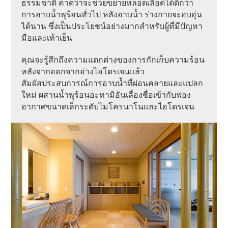
ธรรมชาติ คาดว่าจะช่วยขยายหลอดเลือดได้ดีกว่า
การอาบน้ำพุร้อนทั่วไป หลังอาบน้ำ ร่างกายจะอบอุ่น
ได้นาน ซึ่งเป็นประโยชน์อย่างมากสำหรับผู้ที่มีปัญหา
มือและเท้าเย็น
คุณจะรู้สึกถึงความแตกต่างของการกักเก็บความร้อน
หลังจากออกจากอ่างไฮโดรเจนแล้ว
สัมผัสประสบการณ์การอาบน้ำที่ผ่อนคลายและแปลก
ใหม่ ผสานน้ำพุร้อนอะทามิอันเลื่องชื่อเข้ากับฟอง
อากาศขนาดเล็กระดับไมโครนาโนและไฮโดรเจน