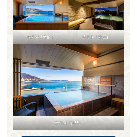
壱の湯「大楠」
弐の湯「光石」
参の湯「白砂」