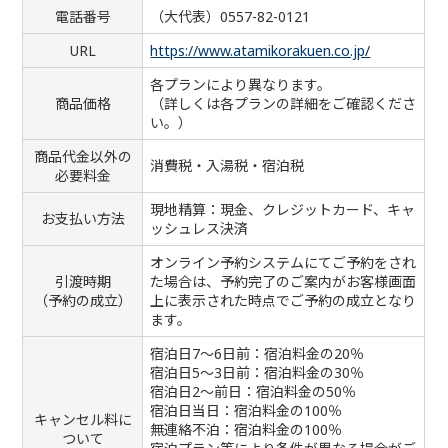
電話番号
（大代表）0557-82-0121
URL
https://www.atamikorakuen.co.jp/
各プランにより異なります。
商品価格
（詳しくは各プランの詳細をご確認くださ
い。）
商品代金以外の
消費税・入湯税・宿泊税
必要料金
現地精算：現金、クレジットカード、キャ
お支払い方法
ッシュレス決済
オンライン予約システムにてご予約をされ
引渡時期
た場合は、予約完了のご案内がお客様画面
（予約の成立）
上に表示された時点でご予約の成立となり
ます。
宿泊日7～6日前：宿泊料金の20％
宿泊日5～3日前：宿泊料金の30％
宿泊日2～前日：宿泊料金の50％
宿泊日当日：宿泊料金の100％
キャンセル料に
無連絡不泊：宿泊料金の100％
ついて