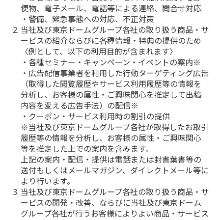
便物、電子メール、電話等による連絡、問合せ対応
・警備、緊急事態への対応、不正対策
当社及び東京ドームグループ各社の取り扱う商品・サ
ービスの紹介ならびに各種情報・特典の提供のため
〈例として、以下の利用目的が含まれます〉
・各種セミナー・キャンペーン・イベントの案内※
・広告配信事業者を利用した行動ターゲティング広告
（取得した閲覧履歴やサービス利用履歴等の情報を
分析し、お客様の属性・ご興味関心を推定して出稿
内容を変える広告手法）の配信※
・クーポン・サービス利用時の割引の提供
※当社及び東京ドームグループ各社が取得したお取引
履歴等の情報を分析し、お客様の属性・ご興味関心
等を推定した上での案内を含みます。
上記の案内・配信・提供は電話または封書葉書等の
送付もしくはメールマガジン、ダイレクトメール等に
より行います。
当社及び東京ドームグループ各社の取り扱う商品・サ
ービスの開発・改善、ならびに当社及び東京ドーム
グループ各社が行うお客様によりよい商品・サービス