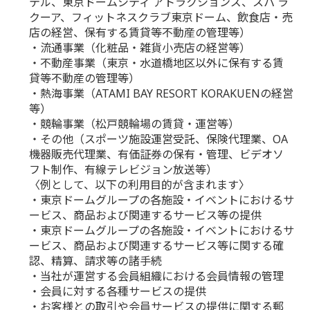
テル、東京ドームシティ アトラクションズ、スパ ラ
クーア、フィットネスクラブ東京ドーム、飲食店・売
店の経営、保有する賃貸等不動産の管理等）
・流通事業（化粧品・雑貨小売店の経営等）
・不動産事業（東京・水道橋地区以外に保有する賃
貸等不動産の管理等）
・熱海事業（ATAMI BAY RESORT KORAKUENの経営
等）
・競輪事業（松戸競輪場の賃貸・運営等）
・その他（スポーツ施設運営受託、保険代理業、OA
機器販売代理業、有価証券の保有・管理、ビデオソ
フト制作、有線テレビジョン放送等）
〈例として、以下の利用目的が含まれます〉
・東京ドームグループの各施設・イベントにおけるサ
ービス、商品および関連するサービス等の提供
・東京ドームグループの各施設・イベントにおけるサ
ービス、商品および関連するサービス等に関する確
認、精算、請求等の諸手続
・当社が運営する会員組織における会員情報の管理
・会員に対する各種サービスの提供
・お客様との取引や会員サービスの提供に関する郵