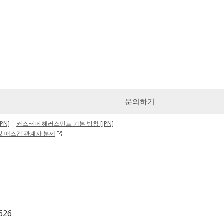
문의하기
PN]
커스터머 해러스먼트 기본 방침 [JPN]
및 매스컴 관계자 분께
626