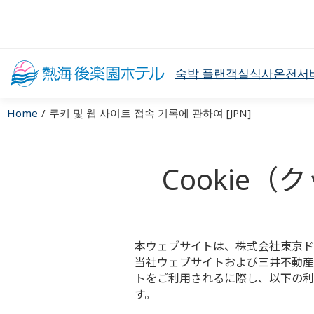
숙박 플랜
객실
식사
온천
서
Home
쿠키 및 웹 사이트 접속 기록에 관하여 [JPN]
Cookie
本ウェブサイトは、株式会社東京ド
当社ウェブサイトおよび三井不動産
トをご利用されるに際し、以下の利
す。