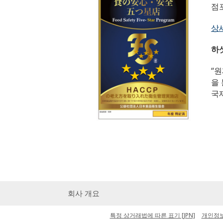
점
상
하
“
을
국
회사 개요
특정 상거래법에 따른 표기 [JPN]
개인정보 