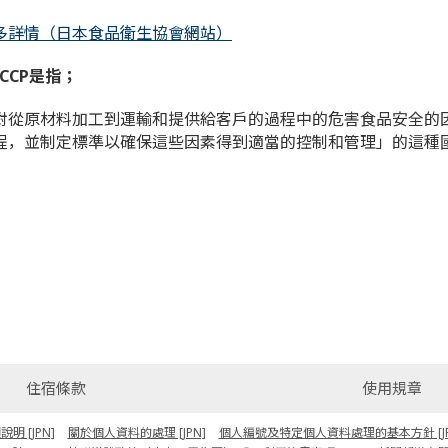
多詳情（日本食品衛生協會網站）
ACCP是指；
對從原材料加工到運輸和提供給客戶的過程中的危害食品安全的
程，並制定標準以確保這些因素得到適當的控制和管理」的這種國際
住宿條款
使用規章
 [JPN]
關於個人資料的處理 [JPN]
個人編號及特定個人資料處理的基本方針 [JP