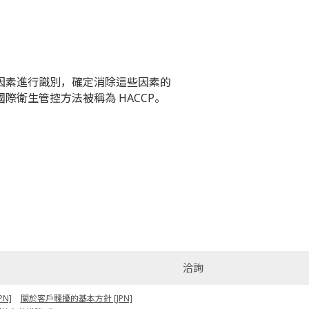
因素進行識別，確定消除這些因素的
衛生管控方法被稱為 HACCP。
洽詢
N]
關於客戶騷擾的基本方針 [JPN]