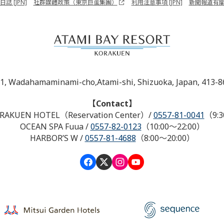
誌 [JPN]
社群媒體政策（東京巨蛋集團）
利用注意事項 [JPN]
新聞報道有
-1, Wadahamaminami-cho,Atami-shi, Shizuoka, Japan, 413-8
【Contact】
RAKUEN HOTEL（Reservation Center）
/
0557-81-0041
（9:3
OCEAN SPA Fuua
/
0557-82-0123
（10:00～22:00）
HARBOR’S W
/
0557-81-4688
（8:00～20:00）