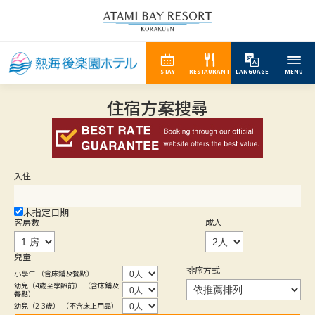
STAY
RESTAURANT
LANGUAGE
MENU
住宿方案搜尋
入住
未指定日期
客房數
成人
兒童
排序方式
小學生 （含床鋪及餐點）
幼兒（4歲至學齡前） （含床鋪及
餐點）
幼兒（2-3歲） （不含床上用品）