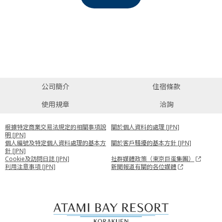
公司簡介
住宿條款
使用規章
洽詢
根據特定商業交易法規定的相關事項說
關於個人資料的處理 [JPN]
明 [JPN]
個人編號及特定個人資料處理的基本方
關於客戶騷擾的基本方針 [JPN]
針 [JPN]
Cookie及訪問日誌 [JPN]
社群媒體政策（東京巨蛋集團）
利用注意事項 [JPN]
新聞報道有關的各位媒體