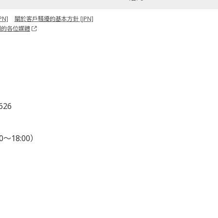
N]
關於客戶騷擾的基本方針 [JPN]
關的各位媒體
626
0～18:00）