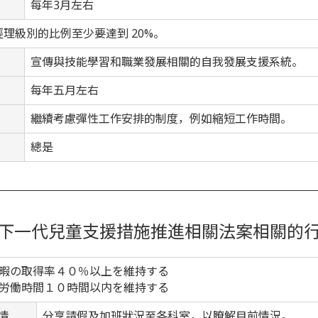
每年3月左右
理級別的比例至少要達到 20%。
宣傳與技能學習和職業發展相關的自我發展支援系統。
每年五月左右
繼續考慮彈性工作安排的制度，例如縮短工作時間。
總是
養下一代兒童支援措施推進相關法案相關的行
暇の取得率４０％以上を維持する
労働時間１０時間以内を維持する
情
分享請假及加班狀況至各科室，以瞭解目前情況。