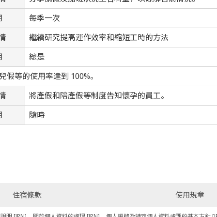
期
每季一次
情
繼續研究提高運作效率和縮短工時的方法
期
總是
兒假等的使用率達到 100%。
情
將產假和陪產假等制度告知懷孕的員工。
期
隨時
住宿條款
使用規章
 [JPN]
關於個人資料的處理 [JPN]
個人編號及特定個人資料處理的基本方針 [JP