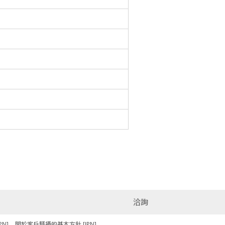
洽詢
N]
關於客戶騷擾的基本方針 [JPN]