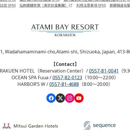
誌 [JPN]
社群媒體政策（東京巨蛋集團）
利用注意事項 [JPN]
新聞報道有
-1, Wadahamaminami-cho,Atami-shi, Shizuoka, Japan, 413-8
【Contact】
RAKUEN HOTEL（Reservation Center）
/
0557-81-0041
（9:3
OCEAN SPA Fuua
/
0557-82-0123
（10:00～22:00）
HARBOR’S W
/
0557-81-4688
（8:00～20:00）