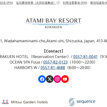
志 [JPN]
社交媒体政策（东京巨蛋集团）
利用注意事项 [JPN]
新闻报道有
-1, Wadahamaminami-cho,Atami-shi, Shizuoka, Japan, 413-8
【Contact】
RAKUEN HOTEL（Reservation Center）
/
0557-81-0041
（9:3
OCEAN SPA Fuua
/
0557-82-0123
（10:00～22:00）
HARBOR’S W
/
0557-81-4688
（8:00～20:00）