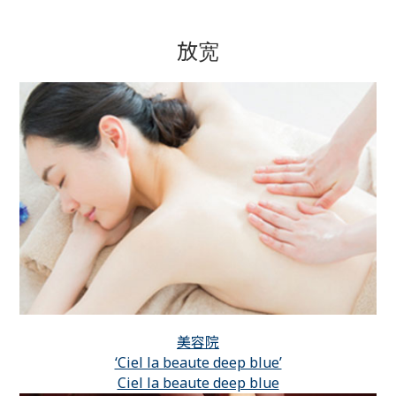
放宽
美容院
‘Ciel la beaute deep blue’
Ciel la beaute deep blue