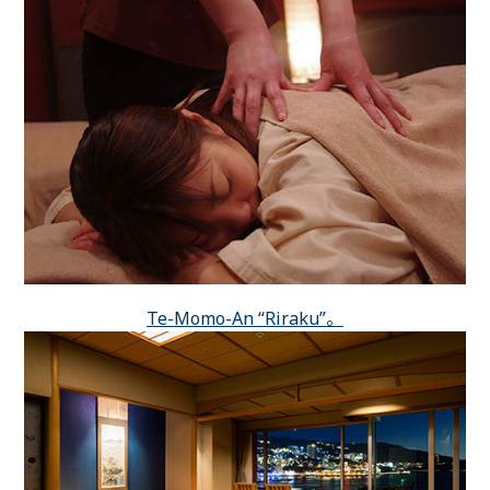
Te-Momo-An “Riraku”。