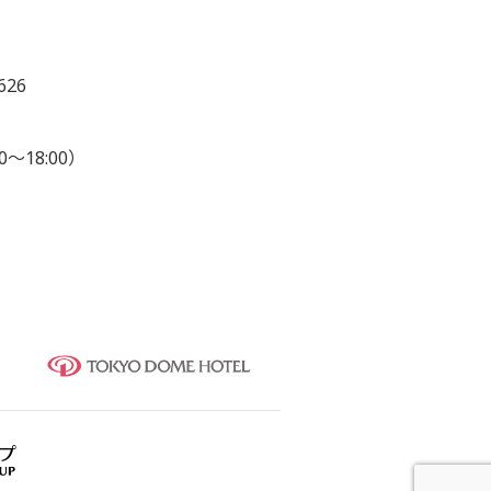
626
0～18:00）