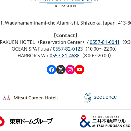
-1, Wadahamaminami-cho,Atami-shi, Shizuoka, Japan, 413-8
【Contact】
RAKUEN HOTEL（Reservation Center）
/
0557-81-0041
（9:3
OCEAN SPA Fuua
/
0557-82-0123
（10:00～22:00）
HARBOR’S W
/
0557-81-4688
（8:00～20:00）