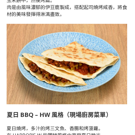
玉米餅中，然後烤扁。
肉是由風味濃郁的伊豆鹿製成，搭配起司燒烤咸香，將食
材的美味發揮得淋漓盡致。
夏日 BBQ – HW 風格（現場廚房菜單）
夏日燒烤，多汁的烤三文魚、香腸和烤菠蘿。