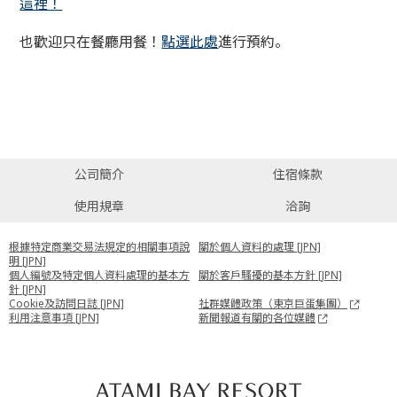
這裡！
也歡迎只在餐廳用餐！
點選此處
進行預約。
公司簡介
住宿條款
使用規章
洽詢
根據特定商業交易法規定的相關事項說
關於個人資料的處理 [JPN]
明 [JPN]
個人編號及特定個人資料處理的基本方
關於客戶騷擾的基本方針 [JPN]
針 [JPN]
Cookie及訪問日誌 [JPN]
社群媒體政策（東京巨蛋集團）
利用注意事項 [JPN]
新聞報道有關的各位媒體