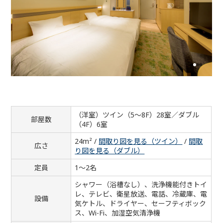
（洋室）ツイン（5～8F）28室／ダブル
部屋数
（4F）6室
24m² /
間取り図を見る（ツイン）
/
間取
広さ
り図を見る（ダブル）
定員
1～2名
シャワー（浴槽なし）、洗浄機能付きトイ
レ、テレビ、衛星放送、電話、冷蔵庫、電
設備
気ケトル、ドライヤー、セーフティボック
ス、Wi-Fi、加湿空気清浄機