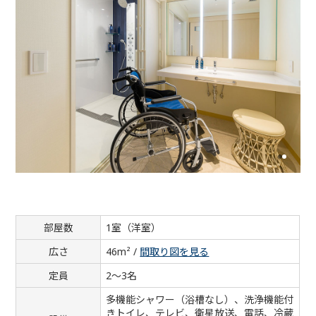
部屋数
1室（洋室）
広さ
46m² /
間取り図を見る
定員
2～3名
多機能シャワー（浴槽なし）、洗浄機能付
きトイレ、テレビ、衛星放送、電話、冷蔵