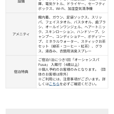
設備
庫、電気ケトル、ドライヤー、セーフティ
ボックス、Wi-Fi、加湿空気清浄機
館内着、ガウン、足袋ソックス、スリッ
パ、フェイスタオル、バスタオル、歯ブラ
シ、オールインワンジェル、ヘアートニッ
ク、スキンローション、ハンドソープ、シ
アメニティ
ャンプー、コンディショナー、ボディソー
プ、ミネラルウォーター、スティックお茶
セット（緑茶・コーヒー・紅茶）、グラ
ス、湯呑み、衣類用消臭スプレー
ご宿泊1泊につき1回「オーシャンスパ
Fuua」 入館付（4歳以上）
※個人予約のお客様のみとなります。（団
宿泊特典
体のお客様は除外）
※ご利用には、注意事項がございます。詳
しくは
こちら
を必ずご確認ください。