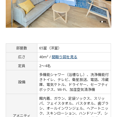
部屋数
65室（洋室）
広さ
40m² /
間取り図を見る
定員
2～4名
多機能シャワー（浴槽なし）、洗浄機能付
きトイレ、テレビ、衛星放送、電話、冷蔵
設備
庫、電気ケトル、ドライヤー、セーフティ
ボックス、Wi-Fi、加湿空気清浄機
館内着、ガウン、足袋ソックス、スリッ
パ、フェイスタオル、バスタオル、歯ブラ
シ、オールインワンジェル、ヘアートニッ
ク、スキンローション、ハンドソープ、シ
アメニティ