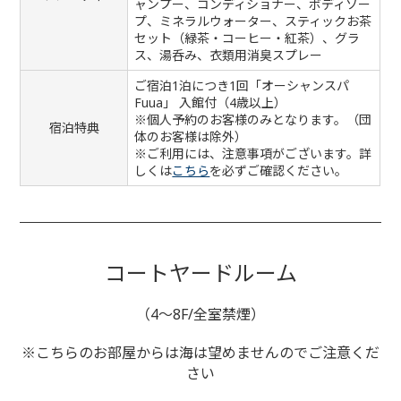
ャンプー、コンディショナー、ボディソー
プ、ミネラルウォーター、スティックお茶
セット（緑茶・コーヒー・紅茶）、グラ
ス、湯呑み、衣類用消臭スプレー
ご宿泊1泊につき1回「オーシャンスパ
Fuua」 入館付（4歳以上）
※個人予約のお客様のみとなります。（団
宿泊特典
体のお客様は除外）
※ご利用には、注意事項がございます。詳
しくは
こちら
を必ずご確認ください。
コートヤードルーム
（4～8F/全室禁煙）
※こちらのお部屋からは海は望めませんのでご注意くだ
さい