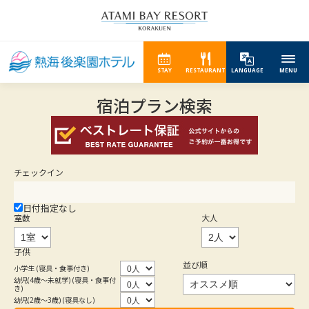
STAY
RESTAURANT
LANGUAGE
MENU
宿泊プラン検索
チェックイン
日付指定なし
室数
大人
子供
並び順
小学生 (寝具・食事付き)
幼児(4歳～未就学) (寝具・食事付
き)
幼児(2歳～3歳) (寝具なし)