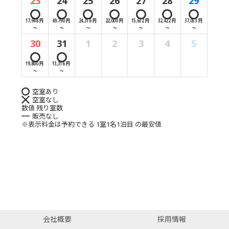
23
24
25
26
27
28
29
17,948 円
49,790 円
24,316 円
22,000 円
15,632 円
32,422 円
37,053 円
～
～
～
～
～
～
～
30
31
1
2
3
4
5
19,800 円
13,316 円
～
～
空室あり
空室なし
数値 残り室数
販売なし
※表示料金は予約できる 1室1名1泊目 の最安値
会社概要
採用情報