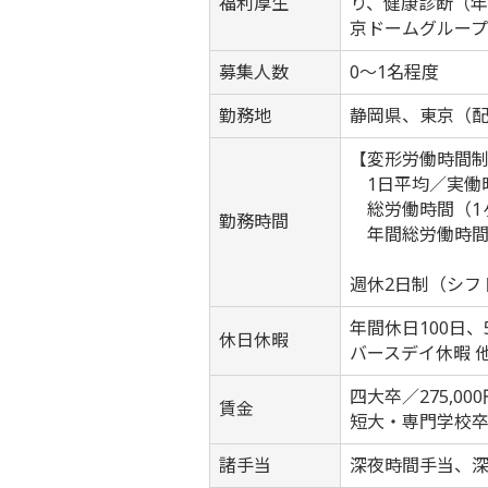
福利厚生
り、健康診断（年
京ドームグループ
募集人数
0～1名程度
勤務地
静岡県、東京（
【変形労働時間
1日平均／実働時
総労働時間（1ヶ
勤務時間
年間総労働時間／
週休2日制（シフ
年間休日100日
休日休暇
バースデイ休暇 
四大卒／275,000
賃金
短大・専門学校卒／
諸手当
深夜時間手当、深