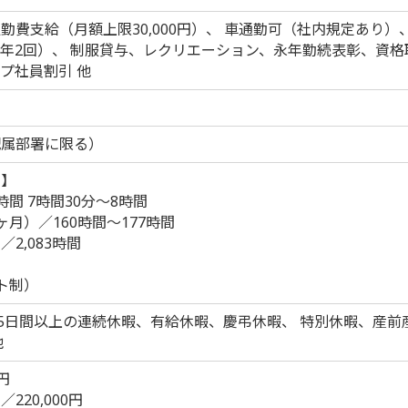
勤費支給（月額上限30,000円）、 車通勤可（社内規定あり）
年2回）、 制服貸与、レクリエーション、永年勤続表彰、資
プ社員割引 他
配属部署に限る）
制】
間 7時間30分～8時間
月）／160時間～177時間
2,083時間
ト制）
、5日間以上の連続休暇、有給休暇、慶弔休暇、 特別休暇、産
他
円
220,000円