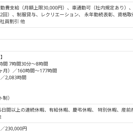
勤費支給（月額上限30,000円）、車通勤可（社内規定あり）
2回）、制服貸与、レクリエーション、 永年勤続表彰、資格
社員割引 他
制】
間 7時間30分～8時間
月）／160時間～177時間
2,083時間
り
ト制）
、5日間以上の連続休暇、有給休暇、慶弔休暇、 特別休暇、産
他
230,000円