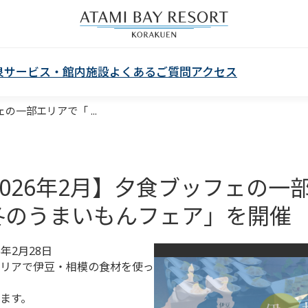
泉
サービス・館内施設
よくあるご質問
アクセス
の一部エリアで「 ...
～2026年2月】夕食ブッフェの
冬のうまいもんフェア」を開催
6年2月28日
リアで伊豆・相模の食材を使っ
ます。