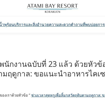
น้ำพุร้อน
บริการและสิ่งอำนวยความสะดวก
คำถามที่พบบ่อย
การ
นักงานฉบับที่ 23 แล้ว ด้วยหัวข้
ิบตามฤดูกาล: ขอแนะนำอาหารไคเซกิ
 ของเราด้วยหัวข้อ ”
ช่วงเวลาสุดหรูเพื่อลิ้มรสวัตถุดิบตามฤดูกาล