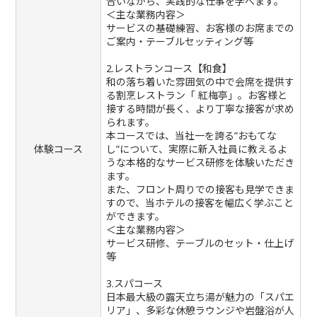
合いながら、実践的な仕事を学べます。
＜主な業務内容＞
サービスの基礎練習、お客様のお席までの
ご案内・テーブルセッティング等
2.レストランコース【和食】
和の落ち着いた雰囲気の中で会席を提供す
る割烹レストラン「 紅梅亭」。お客様と
接する時間が長く、より丁寧な接客が求め
られます。
本コースでは、当社一を誇る”おもてな
体験コース
し”について、実際に新入社員に教えるよ
うな本格的なサービス研修を体験いただき
ます。
また、フロント周りでの接客も見学できま
すので、当ホテルの接客を幅広く学ぶこと
ができます。
＜主な業務内容＞
サービス研修、テーブルのセット・仕上げ
等
3.スパコース
日本最大級の露天立ち湯が魅力の「スパエ
リア」、多彩な休憩ラウンジや岩盤浴が人