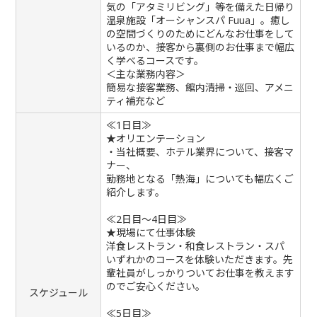
気の「アタミリビング」等を備えた日帰り
温泉施設「オーシャンスパ Fuua」。癒し
の空間づくりのためにどんなお仕事をして
いるのか、接客から裏側のお仕事まで幅広
く学べるコースです。
＜主な業務内容＞
簡易な接客業務、館内清掃・巡回、アメニ
ティ補充など
≪1日目≫
★オリエンテーション
・当社概要、ホテル業界について、接客マ
ナー、
勤務地となる「熱海」についても幅広くご
紹介します。
≪2日目～4日目≫
★現場にて仕事体験
洋食レストラン・和食レストラン・スパ
いずれかのコースを体験いただきます。先
輩社員がしっかりついてお仕事を教えます
のでご安心ください。
スケジュール
≪5日目≫