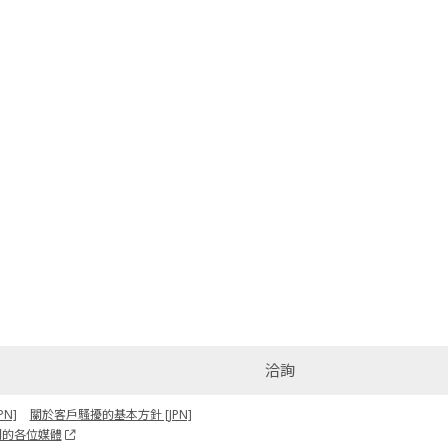
洽詢
N]
關於客戶騷擾的基本方針 [JPN]
關的各位媒體