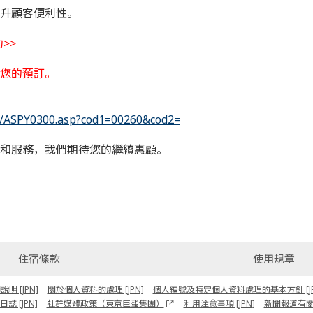
升顧客便利性。
>>
您的預訂。
r3d/ASPY0300.asp?cod1=00260&cod2=
和服務，我們期待您的繼續惠顧。
住宿條款
使用規章
 [JPN]
關於個人資料的處理 [JPN]
個人編號及特定個人資料處理的基本方針 [JP
誌 [JPN]
社群媒體政策（東京巨蛋集團）
利用注意事項 [JPN]
新聞報道有