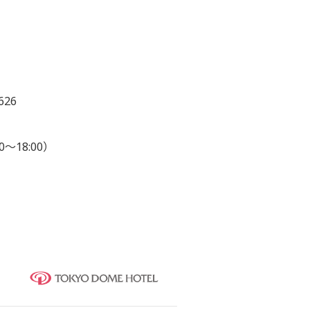
626
0～18:00）