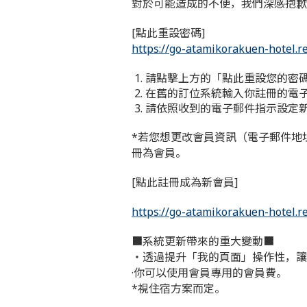
對於可能造成的不便，我們深感抱歉
[點此重設密碼]
https://go-atamikorakuen-hotel.r
請點擊上方的「點此重設您的密
在舊的訂位系統輸入你註冊的電
請依照收到的電子郵件指示設定
*若您想更改會員資訊（電子郵件地
冊為會員。
[點此註冊成為新會員]
https://go-atamikorakuen-hotel.re
■系統更新帶來的重大變動■
・透過提升「我的頁面」操作性，讓
·你可以使用會員專用的會員費。
*視住宿方案而定。