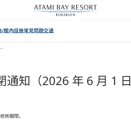
務/館內設施
常見問題
交通
.
知（2026 年 6 月 1
修將關閉。