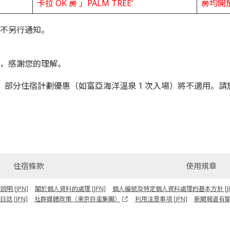
卡拉 OK 房 」PALM TREE’
房均開放
不另行通知。
，感謝您的理解。
，部分住宿計劃優惠（如富亞海洋溫泉 1 次入場）將不適用。
住宿條款
使用規章
 [JPN]
關於個人資料的處理 [JPN]
個人編號及特定個人資料處理的基本方針 [JP
誌 [JPN]
社群媒體政策（東京巨蛋集團）
利用注意事項 [JPN]
新聞報道有