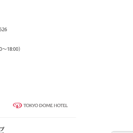
626
0～18:00）