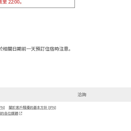
至 22:00。
請於相關日期前一天預訂住宿時注意。
洽詢
N]
關於客戶騷擾的基本方針 [JPN]
關的各位媒體