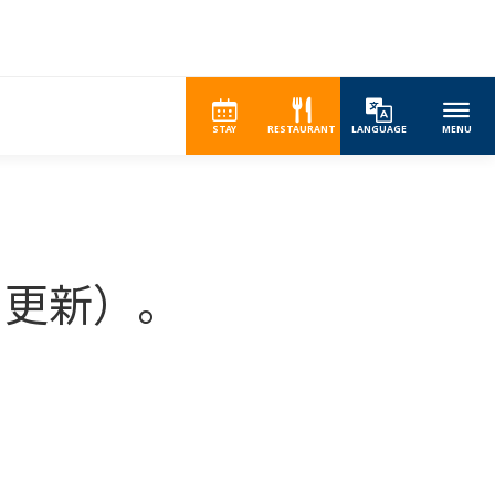
STAY
RESTAURANT
LANGUAGE
MENU
 日更新）。