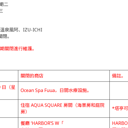
星期二
期三
風阿、IZU-ICHI
關閉。
期關閉進行維護。
關閉的商店
備註。
29 日（星
Ocean Spa Fuua，日間水療設施。
住宿 AQUA SQUARE 房間（海景房和庭院
*塔亭
房）
餐廳 ‘HARBOR’S W「
HARBO