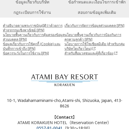
ข้อมูลเกี่ยวกับบริษัท
ข้อกำหนดและเงื่อนไขการเข้าพัก
กฎระเบียบการใช้งาน
สอบถามข้อมูลเพิ่มเติม
คำอธิบายตามพระราชบัญญัติว่าด้วยการ
เกี่ยวกับการจัดการข้อมูลส่วนบุคคล [JPN]
ทำธุรกรรมเชิงพาณิชย์ [JPN]
นโยบายพื้นฐานเกี่ยวกับการคุ้มครองข้อมูล
นโยบายพื้นฐานเกี่ยวกับการป้องกันการ
ส่วนบุคคล [JPN]
คุกคามลูกค้า [JPN]
ข้อมูลเกี่ยวกับการใช้คุกกี้ (Cookie) และ
นโยบายการใช้โซเชียลมีเดีย (สำหรับกลุ่ม
บันทึกการเข้าถึง [JPN]
บริษัทโตเกียวโดม)
ข้อควรระวังในการใช้งาน [JPN]
สำหรับสื่อมวลชนและผู้ที่เกี่ยวข้อง
10-1, Wadahamaminami-cho,Atami-shi, Shizuoka, Japan, 413-
8626
【Contact】
ATAMI KORAKUEN HOTEL（Reservation Center）
0557-81-0041
（9:30～18:00）