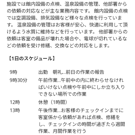
施設では館内設備の点検、温泉設備の管理、他部署から
の依頼の対応などが主な業務内容です。 館内設備の点検
では空調設備、排気設備など様々な点検を行っていま
す。 温泉設備の管理はお客様が安心、快適に利用して頂
けるよう水質に維持などを行っています。 他部署からの
依頼は客室の備品が壊れた場合や、電球が切れているな
どの依頼を受け修繕、交換などの対応をします。
【1日のスケジュール】
9時
出勤 朝礼…前日の作業の報告
9時30分
午前作業…午前中の内に終わらせなけれ
ばいけない点検や午前中にしか立ち入り
できない場所での作業
12時
休憩（1時間）
13時
午後作業…お客様のチェックインまでに
客室係から依頼があれば点検、修繕を
し、チェックインの時間が過ぎたら週間
作業、月間作業を行う